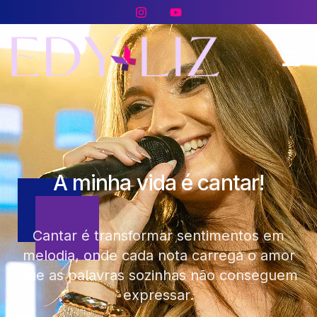
A minha vida é cantar!
Cantar é transformar sentimentos em
melodia, onde cada nota carrega o amor
que as palavras sozinhas não conseguem
expressar.